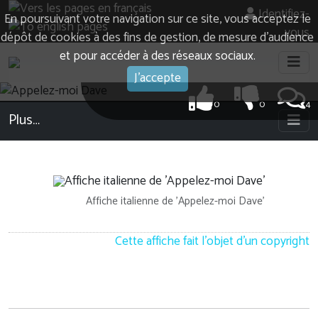
Identifiez-
En poursuivant votre navigation sur ce site, vous acceptez le
vous
dépôt de cookies à des fins de gestion, de mesure d’audience
et pour accéder à des réseaux sociaux.
J'accepte
0
0
4
Plus…
Affiche italienne de 'Appelez-moi Dave'
Cette affiche fait l'objet d'un copyright