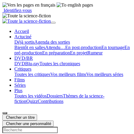
Identifiez-vous
Accueil
Actu
ciné
Déjà sortis
Agenda des sorties
Bientôt en salles
Attendu…
En post-production
En tournage
En
pré-production
En préparation
En projet
Rumeur
DVD/BR
DVD
Blu-ray
Toutes les chroniques
Critiques
Toutes les critiques
Vos meilleurs films
Vos meilleurs séries
Films
Séries
Plus
Toutes les vidéos
Dossiers
Thèmes de la science-
fiction
Quizz
Contributions
Chercher un titre
Chercher une personnalité