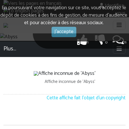
Identifiez-
En poursuivant votre navigation sur ce site, vous acceptez le
vous
dépôt de cookies à des fins de gestion, de mesure d’audience
et pour accéder à des réseaux sociaux.
J'accepte
1
0
11
Plus…
Affiche inconnue de 'Abyss'
Cette affiche fait l'objet d'un copyright